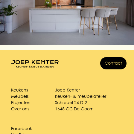
Contact
Keukens
Joep Kenter
Meubels
Keuken- & meubelatelier
Projecten
Schrepel 24 D-2
Over ons
1648 GC De Goorn
Facebook